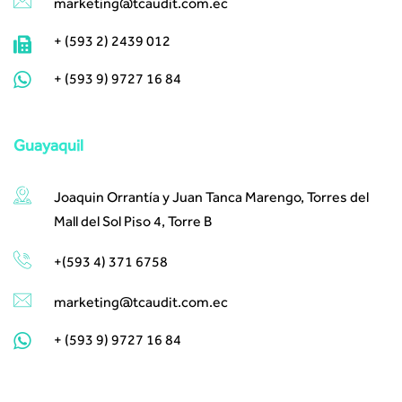
marketing@tcaudit.com.ec​ ​
+ (593 2) 2439 012
+ (593 9) 9727 16 84
Guayaquil
Joaquin Orrantía y Juan Tanca Marengo, Torres del
Mall del Sol Piso 4, Torre B
+(593 4) 371 6758
marketing@tcaudit.com.ec
+ (593 9) 9727 16 84