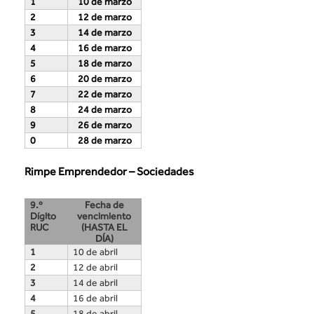
1
10 de marzo
2
12 de marzo
3
14 de marzo
4
16 de marzo
5
18 de marzo
6
20 de marzo
7
22 de marzo
8
24 de marzo
9
26 de marzo
0
28 de marzo
Rimpe Emprendedor – Sociedades
9.º
Fecha de
Dígito
vencimiento
RUC
(HASTA EL
DÍA)
1
10 de abril
2
12 de abril
3
14 de abril
4
16 de abril
5
18 de abril