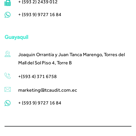
+ (593 2) 2439 012
+ (593 9) 9727 16 84
Guayaquil
Joaquin Orrantía y Juan Tanca Marengo, Torres del
Mall del Sol Piso 4, Torre B
+(593 4) 371 6758
marketing@tcaudit.com.ec
+ (593 9) 9727 16 84