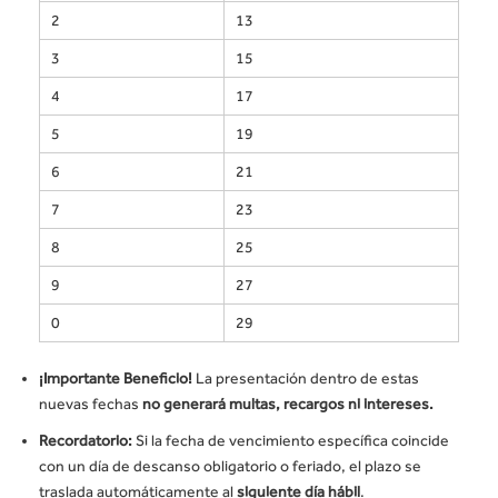
2
13
3
15
4
17
5
19
6
21
7
23
8
25
9
27
0
29
¡Importante Beneficio!
La presentación dentro de estas
nuevas fechas
no generará multas, recargos ni intereses.
Recordatorio:
Si la fecha de vencimiento específica coincide
con un día de descanso obligatorio o feriado, el plazo se
traslada automáticamente al
siguiente día hábil
.