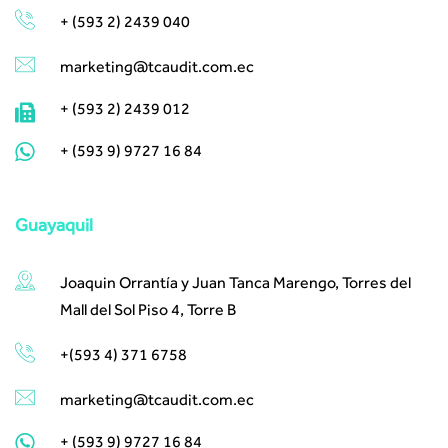
+ (593 2) 2439 040
marketing@tcaudit.com.ec​ ​
+ (593 2) 2439 012
+ (593 9) 9727 16 84
Guayaquil
Joaquin Orrantía y Juan Tanca Marengo, Torres del
Mall del Sol Piso 4, Torre B
+(593 4) 371 6758
marketing@tcaudit.com.ec
+ (593 9) 9727 16 84